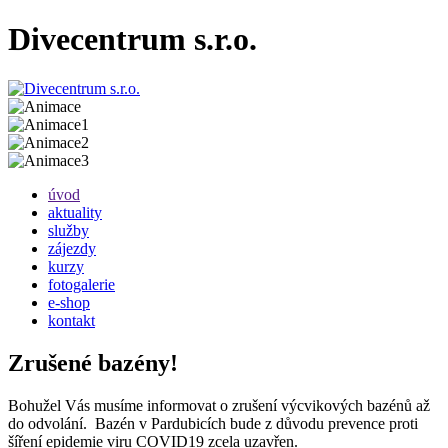
Divecentrum s.r.o.
úvod
aktuality
služby
zájezdy
kurzy
fotogalerie
e-shop
kontakt
Zrušené bazény!
Bohužel Vás musíme informovat o zrušení výcvikových bazénů až
do odvolání. Bazén v Pardubicích bude z důvodu prevence proti
šíření epidemie viru COVID19 zcela uzavřen.